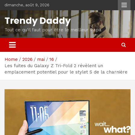
Skip
dimanche, août 9, 2026
to
content
Trendy Daddy
Tout ce qu'il faut pour être le meilleur Papa
Home
2026
mai
16
Les fuites du Galaxy Z Tri-Fold 2 révèlent un
emplacement potentiel pour le stylet S de la charnière