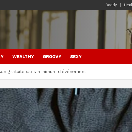
Daddy
Hea
KY
WEALTHY
GROOVY
SEXY
aison gratuite sans minimum d'événement