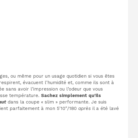
yages, ou même pour un usage quotidien si vous êtes
 respirent, évacuent l’humidité et, comme ils sont à
ée sans avoir l’impression ou l’odeur que vous
basse température.
Sachez simplement qu’ils
aut
dans la coupe « slim » performante. Je suis
vient parfaitement à mon 5'10″/180
après
il a été lavé