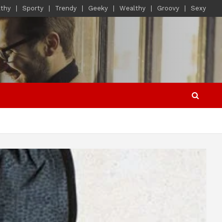
lthy
Sporty
Trendy
Geeky
Wealthy
Groovy
Sexy