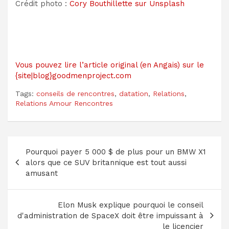
Crédit photo :
Cory Bouthillette sur Unsplash
Vous pouvez lire l’article original (en Angais) sur le
{site|blog}goodmenproject.com
Tags:
conseils de rencontres
,
datation
,
Relations
,
Relations Amour Rencontres
Navigation
Pourquoi payer 5 000 $ de plus pour un BMW X1
de
alors que ce SUV britannique est tout aussi
l’article
amusant
Elon Musk explique pourquoi le conseil
d'administration de SpaceX doit être impuissant à
le licencier