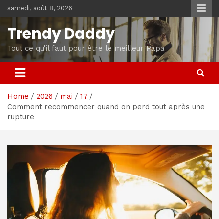
Skip
samedi, août 8, 2026
to
content
Trendy Daddy
Tout ce qu'il faut pour être le meilleur Papa
Home
2026
mai
17
Comment recommencer quand on perd tout après une
rupture