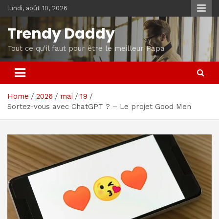
Skip
lundi, août 10, 2026
to
content
Trendy Daddy
Tout ce qu'il faut pour être le meilleur Papa
Home
2026
mai
19
Sortez-vous avec ChatGPT ? – Le projet Good Men