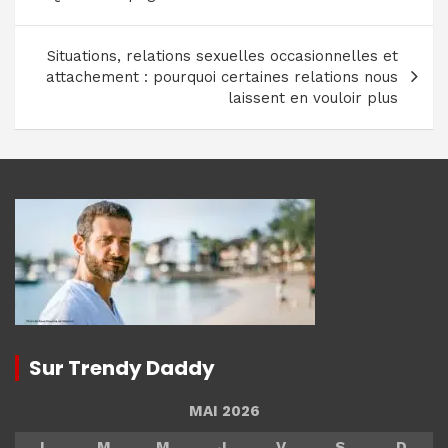
de
l’article
Situations, relations sexuelles occasionnelles et
attachement : pourquoi certaines relations nous
laissent en vouloir plus
Sur Trendy Daddy
MAI 2026
L
M
M
J
V
S
D