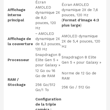
Écran
Écran AMOLED
AMOLED
Affichage
dynamique 2X de 7,6
dynamique 2X
interne
pouces, 120 Hz
de 8,0
principal
(
Format d'image 4:3
pouces, 120
plus large
)
Hz
~ AMOLED
AMOLED dynamique
Affichage de
dynamique 2X
2X de 5,4 pouces, 120
la couverture
de 6,3 pouces,
Hz
120 Hz
Snapdragon 8
Snapdragon 8 Elite
Processeur
Elite Gen 5 «
Gen 5 « pour Galaxy »
pour Galaxy »
12 Go ou 16
Norme de 12 Go de
Go de RAM
RAM
RAM /
Stockage
256 Go/512
256 Go / 512 Go
Go/1 To
Configuration
de la triple
caméra :