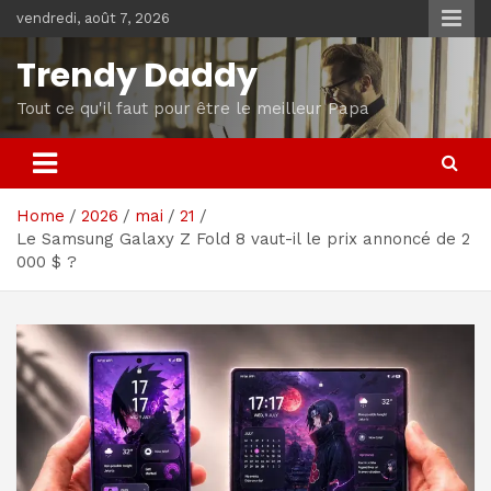
Skip
vendredi, août 7, 2026
to
content
Trendy Daddy
Tout ce qu'il faut pour être le meilleur Papa
Home
2026
mai
21
Le Samsung Galaxy Z Fold 8 vaut-il le prix annoncé de 2
000 $ ?