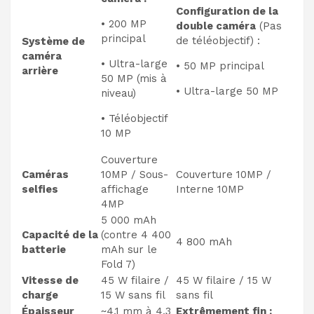
Configuration de la
• 200 MP
double caméra
(Pas
principal
de téléobjectif) :
Système de
caméra
• Ultra-large
• 50 MP principal
arrière
50 MP (mis à
• Ultra-large 50 MP
niveau)
• Téléobjectif
10 MP
Couverture
Caméras
10MP / Sous-
Couverture 10MP /
selfies
affichage
Interne 10MP
4MP
5 000 mAh
Capacité de la
(contre 4 400
4 800 mAh
batterie
mAh sur le
Fold 7)
Vitesse de
45 W filaire /
45 W filaire / 15 W
charge
15 W sans fil
sans fil
Épaisseur
~4,1 mm à 4,3
Extrêmement fin :