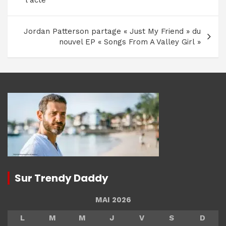
l’article
l'acte
Jordan Patterson partage « Just My Friend » du
nouvel EP « Songs From A Valley Girl »
Sur Trendy Daddy
MAI 2026
L
M
M
J
V
S
D