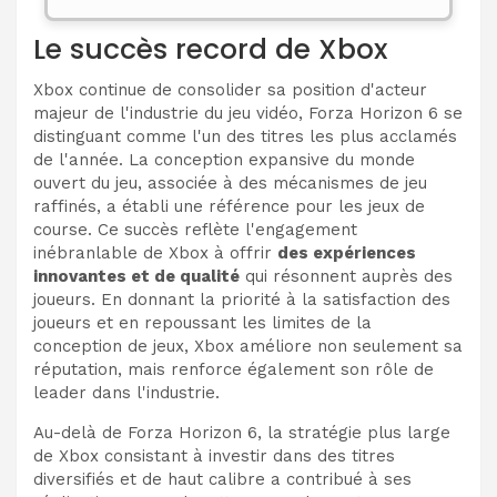
Le succès record de Xbox
Xbox continue de consolider sa position d'acteur
majeur de l'industrie du jeu vidéo, Forza Horizon 6 se
distinguant comme l'un des titres les plus acclamés
de l'année. La conception expansive du monde
ouvert du jeu, associée à des mécanismes de jeu
raffinés, a établi une référence pour les jeux de
course. Ce succès reflète l'engagement
inébranlable de Xbox à offrir
des expériences
innovantes et de qualité
qui résonnent auprès des
joueurs. En donnant la priorité à la satisfaction des
joueurs et en repoussant les limites de la
conception de jeux, Xbox améliore non seulement sa
réputation, mais renforce également son rôle de
leader dans l'industrie.
Au-delà de Forza Horizon 6, la stratégie plus large
de Xbox consistant à investir dans des titres
diversifiés et de haut calibre a contribué à ses