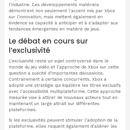
l'industrie. Ces développements matériels
démontrent non seulement l'accent mis par Xbox
sur l'innovation, mais mettent également en
évidence sa capacité à anticiper et à s'adapter aux
tendances émergentes en matière de jeux.
Le débat en cours sur
l’exclusivité
L'exclusivité reste un sujet controversé dans le
monde du jeu vidéo et l'approche de Xbox sur cette
question a suscité d'importantes discussions.
Contrairement à certains concurrents, Xbox a
adopté une stratégie qui équilibre les titres exclusifs
avec l'accessibilité multiplateforme. Cette approche
mesurée vise à attirer de nouveaux acteurs tout en
maintenant un large attrait sur différentes
plateformes.
Si les exclusivités peuvent stimuler l’adoption de la
plateforme, elles risquent également d’aliéner les