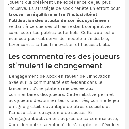
joueurs qui préfèrent une expérience de jeu plus
inclusive. La stratégie de Xbox reflète un effort pour
trouver un équilibre entre l’inclusivité et
l’utilisation des atouts de son écosystème
en
veillant à ce que ses offres restent compétitives
sans isoler les publics potentiels. Cette approche
nuancée pourrait servir de modèle à l’industrie,
favorisant à la fois l’innovation et l’accessibilité.
Les commentaires des joueurs
stimulent le changement
L'engagement de Xbox en faveur de l'innovation
axée sur la communauté est évident dans le
lancement d'une plateforme dédiée aux
commentaires des joueurs. Cette initiative permet
aux joueurs d'exprimer leurs priorités, comme le jeu
en ligne gratuit, davantage de titres exclusifs et
l'amélioration du système de succès. En
s'engageant activement auprès de sa communauté,
Xbox démontre sa volonté de s'adapter et d'évoluer