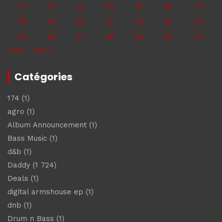
11
12
13
14
15
16
17
18
19
20
21
22
23
24
25
26
27
28
29
30
31
« Avr
Juin »
Catégories
174
(1)
agro
(1)
Album Announcement
(1)
Bass Music
(1)
d&b
(1)
Daddy
(1 724)
Deals
(1)
digital armshouse ep
(1)
dnb
(1)
Drum n Bass
(1)