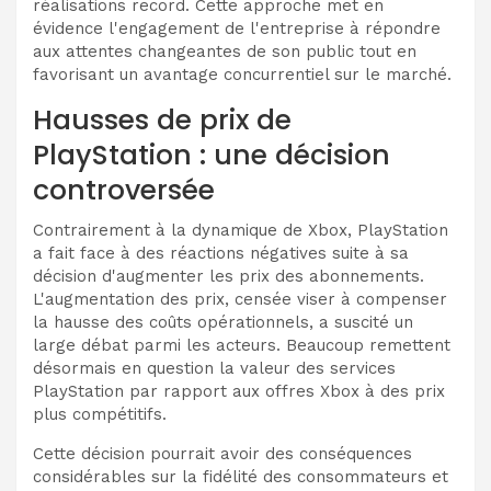
réalisations record. Cette approche met en
évidence l'engagement de l'entreprise à répondre
aux attentes changeantes de son public tout en
favorisant un avantage concurrentiel sur le marché.
Hausses de prix de
PlayStation : une décision
controversée
Contrairement à la dynamique de Xbox, PlayStation
a fait face à des réactions négatives suite à sa
décision d'augmenter les prix des abonnements.
L'augmentation des prix, censée viser à compenser
la hausse des coûts opérationnels, a suscité un
large débat parmi les acteurs. Beaucoup remettent
désormais en question la valeur des services
PlayStation par rapport aux offres Xbox à des prix
plus compétitifs.
Cette décision pourrait avoir des conséquences
considérables sur la fidélité des consommateurs et