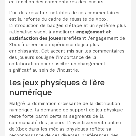
en fonction des commentaires des joueurs.
L'un des résultats notables de ces commentaires
est la refonte du cadre de réussite de Xbox.
L'introduction de badges d'étape et un système plus
rationalisé visent à améliorer
engagement et
satisfaction des joueurs
reflétant l'engagement de
Xbox à créer une expérience de jeu plus
enrichissante. Cet accent mis sur les commentaires
des joueurs souligne l’importance de la
collaboration pour susciter un changement
significatif au sein de l’industrie.
Les jeux physiques à l'ère
numérique
Malgré la domination croissante de la distribution
numérique, la demande de support de jeu physique
reste forte parmi certains segments de la
communauté des joueurs. L'investissement continu
de Xbox dans les médias physiques reflète sa
reconnaissance de ces diverses préférences des