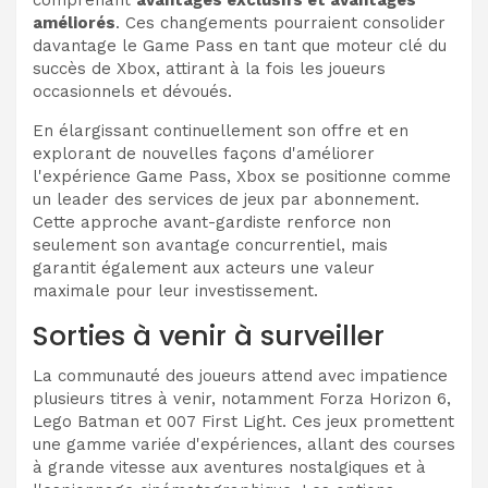
comprenant
avantages exclusifs et avantages
améliorés
. Ces changements pourraient consolider
davantage le Game Pass en tant que moteur clé du
succès de Xbox, attirant à la fois les joueurs
occasionnels et dévoués.
En élargissant continuellement son offre et en
explorant de nouvelles façons d'améliorer
l'expérience Game Pass, Xbox se positionne comme
un leader des services de jeux par abonnement.
Cette approche avant-gardiste renforce non
seulement son avantage concurrentiel, mais
garantit également aux acteurs une valeur
maximale pour leur investissement.
Sorties à venir à surveiller
La communauté des joueurs attend avec impatience
plusieurs titres à venir, notamment Forza Horizon 6,
Lego Batman et 007 First Light. Ces jeux promettent
une gamme variée d'expériences, allant des courses
à grande vitesse aux aventures nostalgiques et à