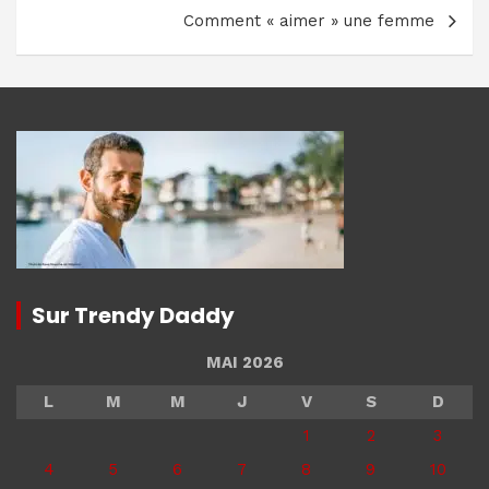
Comment « aimer » une femme
Sur Trendy Daddy
MAI 2026
L
M
M
J
V
S
D
1
2
3
4
5
6
7
8
9
10