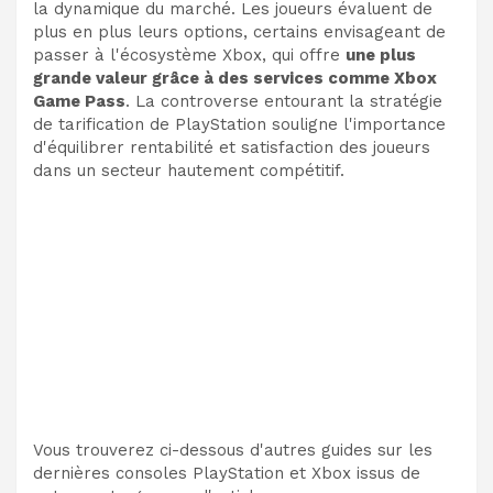
la dynamique du marché. Les joueurs évaluent de
plus en plus leurs options, certains envisageant de
passer à l'écosystème Xbox, qui offre
une plus
grande valeur grâce à des services comme Xbox
Game Pass
. La controverse entourant la stratégie
de tarification de PlayStation souligne l'importance
d'équilibrer rentabilité et satisfaction des joueurs
dans un secteur hautement compétitif.
Vous trouverez ci-dessous d'autres guides sur les
dernières consoles PlayStation et Xbox issus de