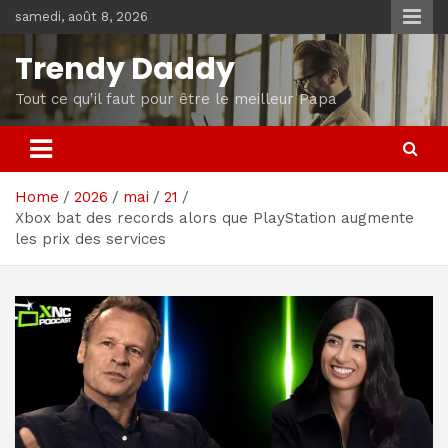
Skip
samedi, août 8, 2026
to
content
Trendy Daddy
Tout ce qu'il faut pour être le meilleur Papa
Home
2026
mai
21
Xbox bat des records alors que PlayStation augmente
les prix des services