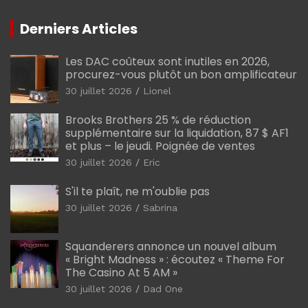
Derniers Articles
Les DAC coûteux sont inutiles en 2026,
procurez-vous plutôt un bon amplificateur
30 juillet 2026
Lionel
Brooks Brothers 25 % de réduction
supplémentaire sur la liquidation, 87 $ AF1
et plus – le jeudi. Poignée de ventes
30 juillet 2026
Eric
S'il te plaît, ne m'oublie pas
30 juillet 2026
Sabrina
Squanderers annonce un nouvel album
« Bright Madness » : écoutez « Theme For
The Casino At 5 AM »
30 juillet 2026
Dad One