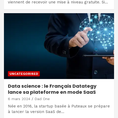
viennent de recevoir une mise à niveau gratuite. Si…
UNCATEGORISED
Data science : le Français Datategy
lance sa plateforme en mode SaaS
6 mars 2024
Dad One
Née en 2016, la startup basée à Puteaux se prépare
à lancer la version SaaS de…