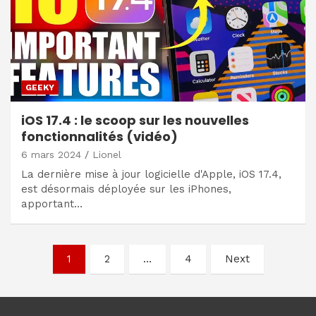
GEEKY
iOS 17.4 : le scoop sur les nouvelles
fonctionnalités (vidéo)
6 mars 2024
Lionel
La dernière mise à jour logicielle d'Apple, iOS 17.4,
est désormais déployée sur les iPhones,
apportant…
Navigation
1
2
…
4
Next
des
articles