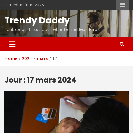
Skip
samedi, août 8, 2026
to
content
Trendy Daddy
Tout ce qu'il faut pour être le meilleur Papa
Home
2024
mars
17
Jour :
17 mars 2024