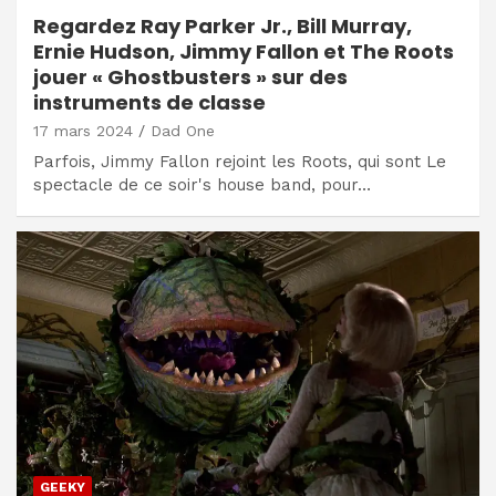
Regardez Ray Parker Jr., Bill Murray,
Ernie Hudson, Jimmy Fallon et The Roots
jouer « Ghostbusters » sur des
instruments de classe
17 mars 2024
Dad One
Parfois, Jimmy Fallon rejoint les Roots, qui sont Le
spectacle de ce soir's house band, pour…
GEEKY