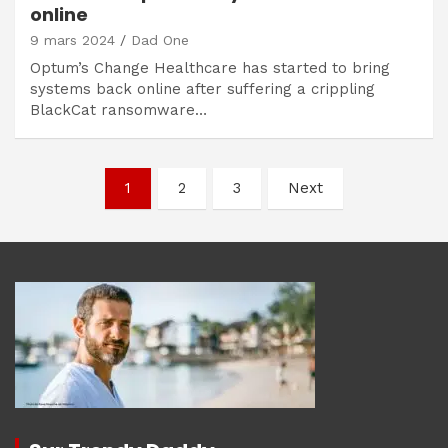
online
9 mars 2024
Dad One
Optum’s Change Healthcare has started to bring
systems back online after suffering a crippling
BlackCat ransomware…
Navigation
1
2
3
Next
des
articles