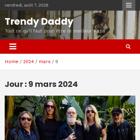
Skip
vendredi, août 7, 2026
to
content
Trendy Daddy
Tout ce qu'il faut pour être le meilleur Papa
Home
2024
mars
9
Jour :
9 mars 2024