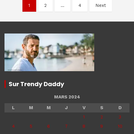
Navigation
1
2
…
4
Next
des
articles
Sur Trendy Daddy
MARS 2024
L
M
M
J
V
S
D
1
2
3
4
5
6
7
8
9
10