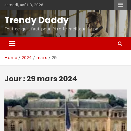
Skip
samedi, août 8, 2026
to
content
Trendy Daddy
Tout ce qu'il faut pour être le meilleur Papa
Home
2024
mars
29
Jour :
29 mars 2024