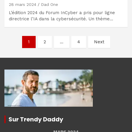
28 mars 2024
Dad One
L’édition 2024 du Forum InCyber a pris pour ligne
directrice l’IA dans la cybersécurité. Un thème…
Navigation
1
2
…
4
Next
des
articles
Sur Trendy Daddy