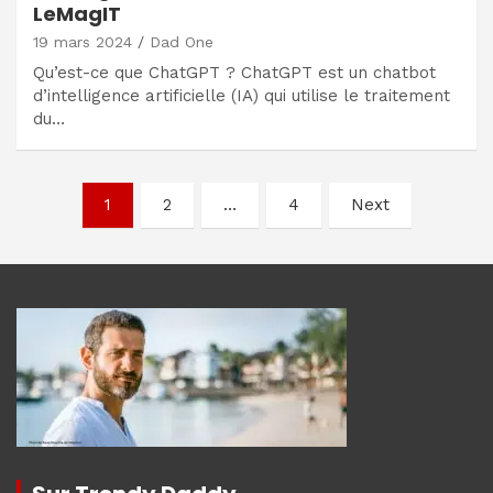
LeMagIT
19 mars 2024
Dad One
Qu’est-ce que ChatGPT ? ChatGPT est un chatbot
d’intelligence artificielle (IA) qui utilise le traitement
du…
Navigation
1
2
…
4
Next
des
articles