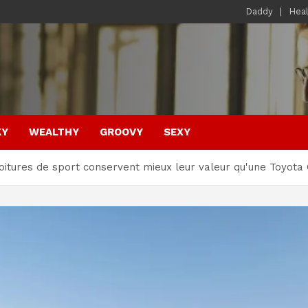
Daddy
Hea
KY
WEALTHY
GROOVY
SEXY
voitures de sport conservent mieux leur valeur qu'une Toyota