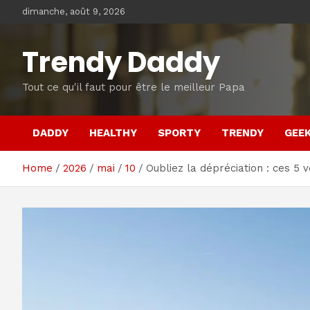
Skip
dimanche, août 9, 2026
to
content
Trendy Daddy
Tout ce qu'il faut pour être le meilleur Papa
DADDY
HEALTHY
SPORTY
TRENDY
GEE
Home
2026
mai
10
Oubliez la dépréciation : ces 5 