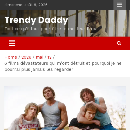
Skip
dimanche, août 9, 2026
to
content
Trendy Daddy
Tout ce qu'il faut pour être le meilleur Papa
Home
2026
mai
12
6 films dévastateurs qui m'ont détruit et pourquoi je ne
pourrai plus jamais les regarder