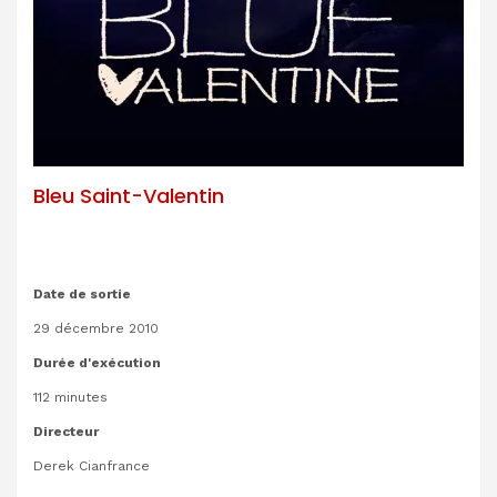
Bleu Saint-Valentin
Date de sortie
29 décembre 2010
Durée d'exécution
112 minutes
Directeur
Derek Cianfrance