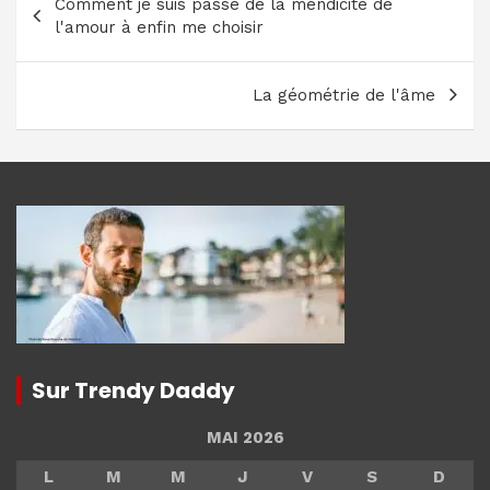
Comment je suis passé de la mendicité de
de
l'amour à enfin me choisir
l’article
La géométrie de l'âme
Sur Trendy Daddy
MAI 2026
L
M
M
J
V
S
D