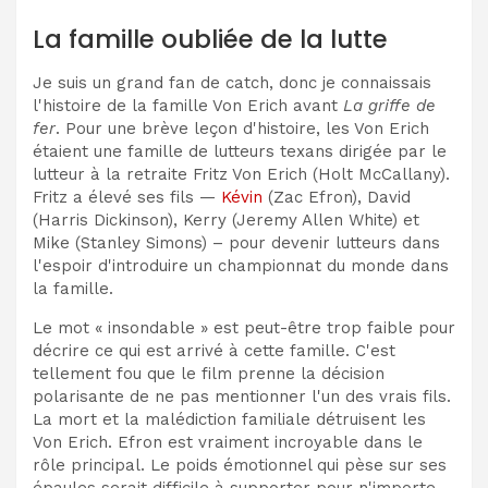
La famille oubliée de la lutte
Je suis un grand fan de catch, donc je connaissais
l'histoire de la famille Von Erich avant
La griffe de
fer
. Pour une brève leçon d'histoire, les Von Erich
étaient une famille de lutteurs texans dirigée par le
lutteur à la retraite Fritz Von Erich (Holt McCallany).
Fritz a élevé ses fils —
Kévin
(Zac Efron), David
(Harris Dickinson), Kerry (Jeremy Allen White) et
Mike (Stanley Simons) – pour devenir lutteurs dans
l'espoir d'introduire un championnat du monde dans
la famille.
Le mot « insondable » est peut-être trop faible pour
décrire ce qui est arrivé à cette famille. C'est
tellement fou que le film prenne la décision
polarisante de ne pas mentionner l'un des vrais fils.
La mort et la malédiction familiale détruisent les
Von Erich. Efron est vraiment incroyable dans le
rôle principal. Le poids émotionnel qui pèse sur ses
épaules serait difficile à supporter pour n'importe