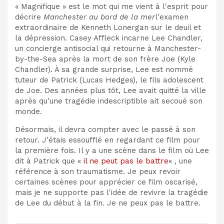
« Magnifique » est le mot qui me vient à l'esprit pour
décrire
Manchester au bord de la mer
l'examen
extraordinaire de Kenneth Lonergan sur le deuil et
la dépression. Casey Affleck incarne Lee Chandler,
un concierge antisocial qui retourne à Manchester-
by-the-Sea après la mort de son frère Joe (Kyle
Chandler). À sa grande surprise, Lee est nommé
tuteur de Patrick (Lucas Hedges), le fils adolescent
de Joe. Des années plus tôt, Lee avait quitté la ville
après qu'une tragédie indescriptible ait secoué son
monde.
Désormais, il devra compter avec le passé à son
retour. J'étais essoufflé en regardant ce film pour
la première fois. Il y a une scène dans le film où Lee
dit à Patrick que «
il ne peut pas le battre
« , une
référence à son traumatisme. Je peux revoir
certaines scènes pour apprécier ce film oscarisé,
mais je ne supporte pas l'idée de revivre la tragédie
de Lee du début à la fin. Je ne peux pas le battre.