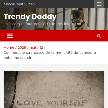
Skip
samedi, août 8, 2026
to
content
Trendy Daddy
Tout ce qu'il faut pour être le meilleur Papa
Home
2026
mai
12
Comment je suis passé de la mendicité de l'amour à
enfin me choisir