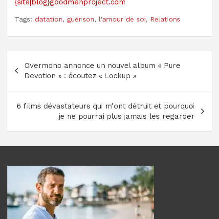
{site|blog}goodmenproject.com
Tags:
datation
,
guérison
,
l'amour de soi
,
Relations
Navigation
Overmono annonce un nouvel album « Pure
de
Devotion » : écoutez « Lockup »
l’article
6 films dévastateurs qui m'ont détruit et pourquoi
je ne pourrai plus jamais les regarder