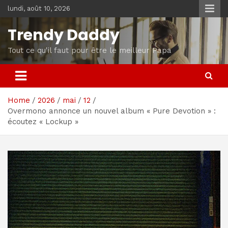
Skip
lundi, août 10, 2026
to
content
Trendy Daddy
Tout ce qu'il faut pour être le meilleur Papa
Home
2026
mai
12
Overmono annonce un nouvel album « Pure Devotion » :
écoutez « Lockup »