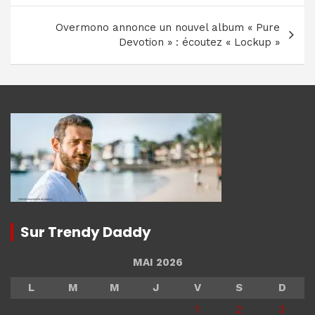
l’article
Overmono annonce un nouvel album « Pure
Devotion » : écoutez « Lockup »
Sur Trendy Daddy
MAI 2026
L
M
M
J
V
S
D
1
2
3