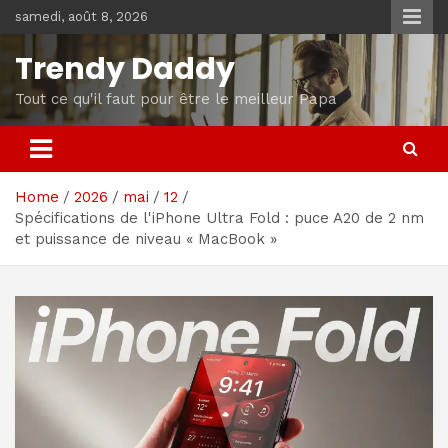
Skip
samedi, août 8, 2026
to
content
Trendy Daddy
Tout ce qu'il faut pour être le meilleur Papa
Home
2026
mai
12
Spécifications de l'iPhone Ultra Fold : puce A20 de 2 nm
et puissance de niveau « MacBook »