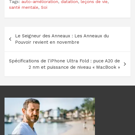
Tags:
auto-amélioration
,
datation
,
leçons de vie
,
santé mentale
,
Soi
Navigation
Le Seigneur des Anneaux : Les Anneaux du
de
Pouvoir revient en novembre
l’article
Spécifications de l'iPhone Ultra Fold : puce A20 de
2 nm et puissance de niveau « MacBook »