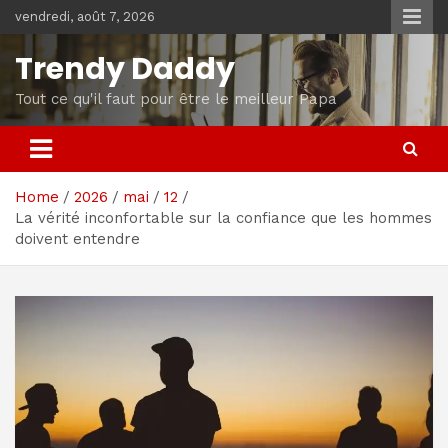
Skip
vendredi, août 7, 2026
to
content
Trendy Daddy
Tout ce qu'il faut pour être le meilleur Papa
Home
2026
mai
12
La vérité inconfortable sur la confiance que les hommes
doivent entendre