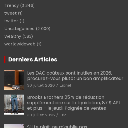
Trendy
(3 346)
tweet
(1)
twitter
(1)
Uncategorised
(2 000)
Wealthy
(583)
worldwideweb
(1)
Derniers Articles
Les DAC coûteux sont inutiles en 2026,
procurez-vous plutôt un bon amplificateur
30 juillet 2026
Lionel
Brooks Brothers 25 % de réduction
supplémentaire sur la liquidation, 87 $ AF1
et plus – le jeudi. Poignée de ventes
30 juillet 2026
Eric
S'il te plaît, ne m'oublie pas