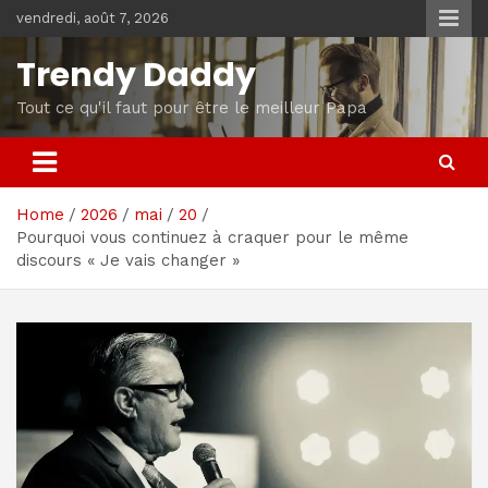
Skip
vendredi, août 7, 2026
to
content
Trendy Daddy
Tout ce qu'il faut pour être le meilleur Papa
Home
2026
mai
20
Pourquoi vous continuez à craquer pour le même
discours « Je vais changer »