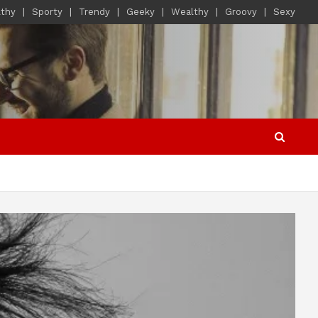
lthy
Sporty
Trendy
Geeky
Wealthy
Groovy
Sexy