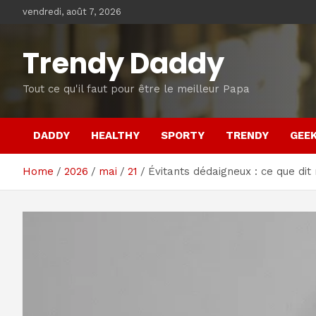
Skip
vendredi, août 7, 2026
to
content
Trendy Daddy
Tout ce qu'il faut pour être le meilleur Papa
DADDY
HEALTHY
SPORTY
TRENDY
GEE
Home
2026
mai
21
Évitants dédaigneux : ce que di