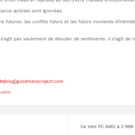
t enfermées et rejetées au lieu d’être traitées émotionnelle
arce qu’elles sont ignorées.
ns futures, les conflits futurs et les futurs moments d’intimit
e s’agit pas seulement de discuter de sentiments. Il s’agit de
 {site|blog}goodmenproject.com
ualité
Ce mini PC AMD à 3 999 $