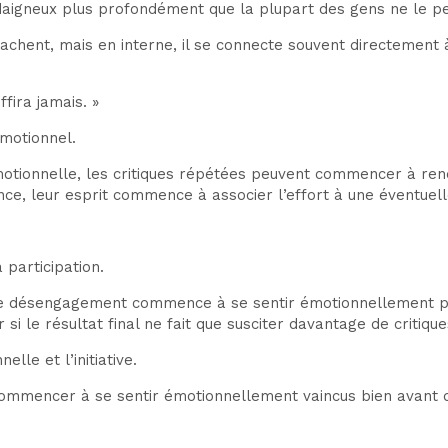
édaigneux plus profondément que la plupart des gens ne le p
étachent, mais en interne, il se connecte souvent directement
ffira jamais. »
émotionnel.
otionnelle, les critiques répétées peuvent commencer à rend
, leur esprit commence à associer l’effort à une éventuelle
participation.
le désengagement commence à se sentir émotionnellement plu
 si le résultat final ne fait que susciter davantage de critiqu
lle et l’initiative.
 commencer à se sentir émotionnellement vaincus bien avant 