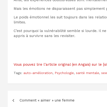
Ainsi, les expériences douloureuses sont mentalemen
Mais les émotions ne disparaissent pas simplement p
Le poids émotionnel les suit toujours dans les relatio
limites.
C’est pourquoi la vulnérabilité semble si lourde. Il n
appris à survivre sans les revisiter.
Vous pouvez lire l’article original (en Angais) sur le
Tags:
auto-amélioration
,
Psychologie
,
santé mentale
,
sex
Navigation
Comment « aimer » une femme
de