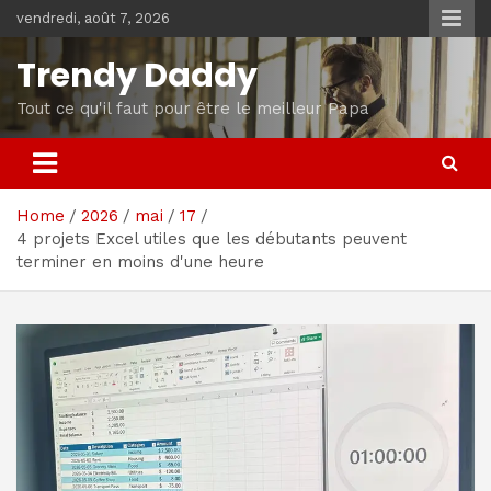
Skip
vendredi, août 7, 2026
to
content
Trendy Daddy
Tout ce qu'il faut pour être le meilleur Papa
Home
2026
mai
17
4 projets Excel utiles que les débutants peuvent
terminer en moins d'une heure