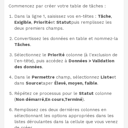
Commencez par créer votre table de tâches :
Dans la ligne 1, saisissez vos en-têtes :
Tâche
,
Exigible
,
Priorité
et
Statut
puis remplissez les
deux premiers champs.
Convertissez les données en table et nommez-la
Tâches
.
Sélectionnez le
Priorité
colonne (à l'exclusion de
l'en-tête), puis accédez à
Données > Validation
des données
.
Dans le
Permettre
champ, sélectionnez
Liste
et
dans
Source
taper
Élevé, moyen, faible
.
Répétez ce processus pour le
Statut
colonne
(
Non démarré,En cours,Terminé
).
Remplissez ces deux dernières colonnes en
sélectionnant les options appropriées dans les
listes déroulantes dans la cellule que vous venez
de créer.