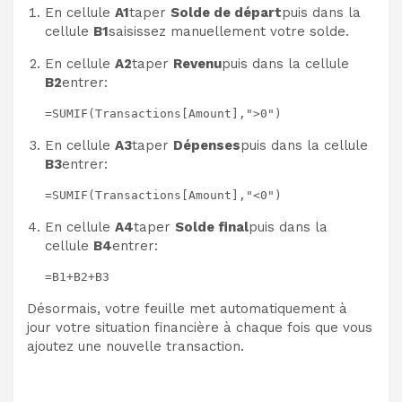
En cellule
A1
taper
Solde de départ
puis dans la
cellule
B1
saisissez manuellement votre solde.
En cellule
A2
taper
Revenu
puis dans la cellule
B2
entrer:
=SUMIF(Transactions[Amount],">0")
En cellule
A3
taper
Dépenses
puis dans la cellule
B3
entrer:
=SUMIF(Transactions[Amount],"<0")
En cellule
A4
taper
Solde final
puis dans la
cellule
B4
entrer:
=B1+B2+B3
Désormais, votre feuille met automatiquement à
jour votre situation financière à chaque fois que vous
ajoutez une nouvelle transaction.