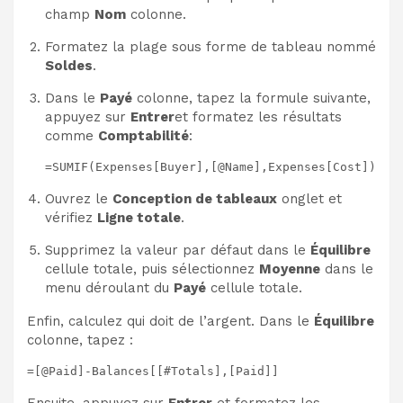
champ
Nom
colonne.
Formatez la plage sous forme de tableau nommé
Soldes
.
Dans le
Payé
colonne, tapez la formule suivante,
appuyez sur
Entrer
et formatez les résultats
comme
Comptabilité
:
=SUMIF(Expenses[Buyer],[@Name],Expenses[Cost])
Ouvrez le
Conception de tableaux
onglet et
vérifiez
Ligne totale
.
Supprimez la valeur par défaut dans le
Équilibre
cellule totale, puis sélectionnez
Moyenne
dans le
menu déroulant du
Payé
cellule totale.
Enfin, calculez qui doit de l’argent. Dans le
Équilibre
colonne, tapez :
=[@Paid]-Balances[[#Totals],[Paid]]
Ensuite, appuyez sur
Entrer
et formatez les