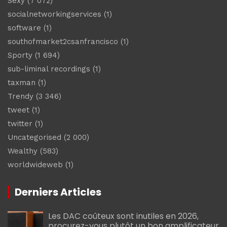
Sexy
(7 072)
socialnetworkingservices
(1)
software
(1)
southofmarket2csanfrancisco
(1)
Sporty
(1 694)
sub-liminal recordings
(1)
taxman
(1)
Trendy
(3 346)
tweet
(1)
twitter
(1)
Uncategorised
(2 000)
Wealthy
(583)
worldwideweb
(1)
Derniers Articles
Les DAC coûteux sont inutiles en 2026,
procurez-vous plutôt un bon amplificateur